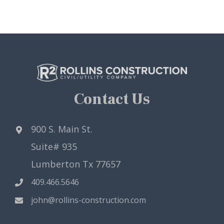
Contact Us
900 S. Main St.
Suite# 935
Lumberton Tx 77657
409.466.5646
john@rollins-construction.com